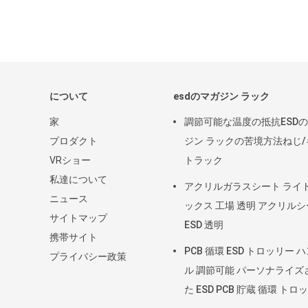
について
esdのマガジン ラック
家
調節可能な温度の抵抗ESD
プロダクト
ジン ラックの苦境方法ねじ/
VRショー
トラック
私達について
アクリルガラスシート ライ
ニュース
ックス 工場 透明 アクリル
サイトマップ
ESD 透明
携帯サイト
PCB 循環 ESD トロッリー 
プライバシー政策
ル 調節可能 パーソナライズ
た ESD PCB 貯蔵 循環 トロ