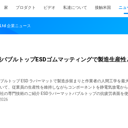
家
プロダクト
ビデオ
私達について
接触米国
ニュ
o., Ltd 企業ニュース
能バブルトップESDゴムマッティングで製造生産
ブルトップ ESD ラバーマットで製造歩留まりと作業者の人間工学を最大
いて、従業員の生産性を維持しながらコンポーネントを静電気放電から
社の専門技術のご紹介 ESDラバーマットバブルトップの抗疲労表面を
2026
できます。この革新的な床ソリューションは、頑丈な合成ゴム組成物と
れた体積抵抗を組み合わせています。同時に、統合された空気充填ドーム