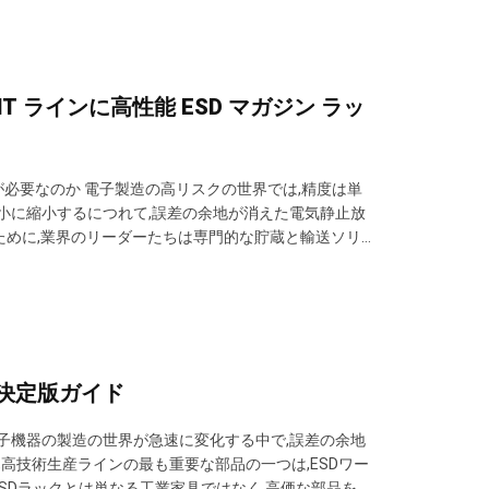
 ラインに高性能 ESD マガジン ラッ
が必要なのか 電子製造の高リスクの世界では,精度は単
が微小に縮小するにつれて,誤差の余地が消えた電気静止放
するために,業界のリーダーたちは専門的な貯蔵と輸送ソリ
を確保し,ワークフローを合理化し,出力を最大化するた
決定版ガイド
電子機器の製造の世界が急速に変化する中で,誤差の余地
,高技術生産ラインの最も重要な部品の一つは,ESDワー
ESDラックとは単なる工業家具ではなく 高価な部品を保