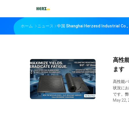
ホーム
ニュース
中国 Shanghai Herzesd Industrial C
高性
ます
高性能バ
状況にお
です。弊
May 22, 
ることが
に設計さ