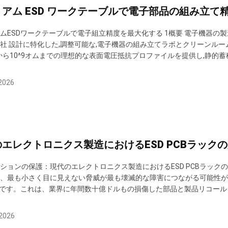
アム ESD ワークテーブルで電子部品の組み立て
ムESDワークテーブルで電子組立精度を最大化する 1概要 電子機器の製
社 設計に特化した,調整可能な,電子機器の組み立てラボとクリーンル
^6から10^9オムまでの理想的な表面電圧抵抗プロファイルを提供し,静
障害や壊滅的な故障から保護する耐久性の高い冷凍製鋼の設計により 
物理的特性と高級の電磁静止放電防止技術を組み合わせることで世界的な
2026
のエレクトロニクス製造におけるESD PCBラッ
ションの保護：現代のエレクトロニクス製造におけるESD PCBラック
、最も小さく目に見えない脅威が最も壊滅的な障害につながる可能性が
）です。これは、業界に年間数十億ドルもの損傷した部品と製品リコー
B）はますます高密度化し、部品は微細なスケールに縮小しているため、
するため、プロの製造環境は特殊なインフラストラクチャに依存していま
 2026