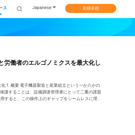
Japanese
ース
見積依頼
性と労働者のエルゴノミクスを最大化し
化 1. 概要 電子機器製造と産業組立という一か八かの
保護することは、設備調達管理者にとって二重の課題
使用すると、この操作上のギャップをシームレスに埋め
、集積回路を損なう前に安全に静電気を接地するよう
構成により、包装ライン、チェッ...