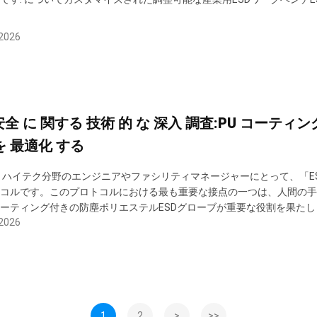
間の性能を最適化するための 精密設計のツールですこの 記事 は,なぜ この 特
ける 標準 製品 に なっ て いる か を 調べ ...
 2026
 安全 に 関する 技術 的 な 深入 調査:PU コーティ
を 最適化 する
 ハイテク分野のエンジニアやファシリティマネージャーにとって、「E
コルです。このプロトコルにおける最も重要な接点の一つは、人間の手
ーティング付きの防塵ポリエステルESDグローブが重要な役割を果た
 2026
テナンス、そしてそれらが包括的なESD制御プログラムにどのように
電防止の科学 人間の皮膚は天然の導体ですが、動きや摩擦によってかなり
1
2
>
>>