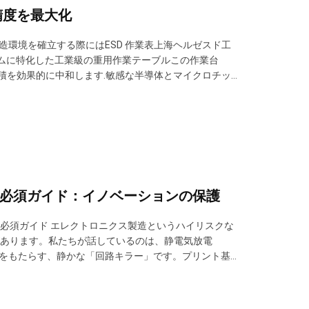
精度を最大化
造環境を確立する際にはESD 作業表上海ヘルゼスド工
ームに特化した工業級の重用作業テーブルこの作業台
的蓄積を効果的に中和します.敏感な半導体とマイクロチッ
厳格な物理環境でも 耐久性のある構造的硬さを保証しま
コンプライアンス基...
クの必須ガイド：イノベーションの保護
の必須ガイド エレクトロニクス製造というハイリスクな
あります。私たちが話しているのは、静電気放電
ルをもたらす、静かな「回路キラー」です。プリント基
静電気に対する脆弱性は過去最高に達しています。 こ
す。この武器庫の中で最も重要なツール...