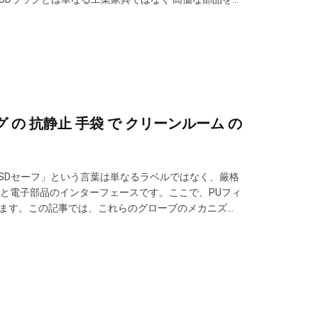
殊 な 重荷 対応 ソリューション が 電子 機器 の 組み
ング の 抗静止 手袋 で クリーンルーム の
SDセーフ」という言葉は単なるラベルではなく、厳格
と電子部品のインターフェースです。ここで、PUフィ
します。この記事では、これらのグローブのメカニズ
貢献するかについて、技術的な詳細を掘り下げていきま
の摩擦帯電を発生させます。オペレータ...