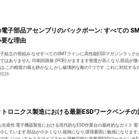
電子部品アセンブリのバックボーン: すべての SMT
必要な理由
子組立の骨組み:なぜすべてのSMTラインに高性能ESDマガジンラック
ではありません. 印刷回路板 (PCB) がますます密度が高くなり,部品
SD) は,この精度の最も静かな,しかし破壊的な敵の1つです. これに対抗
 2026
ンに目を向けています.その中にはESDマガジンラックは,製品の整合性
欠なツールとして注目されています. 特に,反静的ESDアルミPCB...
クトロニクス製造における最新ESDワークベンチの
護,生産性:電子機器製造における現代的なESD作業台の最終的なガイド 
小しています.部品が小さくなり,複雑になり,環境要因に敏感になります.
です. についてカスタマイズされた調整可能な産業用ESDワークベンチ