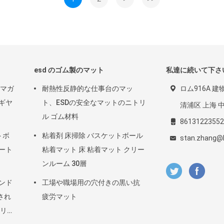
esd のゴム製のマット
私達に続いて下さ
のマガ
耐熱性反静的な仕事台のマッ
ロム916A 建
ギヤ
ト、ESDの安全なマットのニトリ
清浦区 上海 中国
ル ゴム材料
86131223552
トボ
粘着剤 床掃除 バスケットボール
stan.zhang@
シート
粘着マット 床 粘着マット クリー
ンルーム 30層
ハンド
工場や職場用の穴付きの黒い抗
され
疲労マット
ッリー