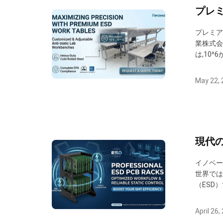
プレミ
プレミア
業株式会
は,10
プを遅延
す堅牢な
May 22, 
現代
イノベー
世界では
（ESD
板（PC
れに対抗
April 26,