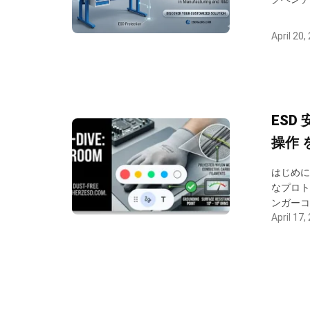
護し 人
立て に お
April 20,
ESD
操作 
はじめに
なプロト
ンガーコ
April 17,
ム、メン
す。 帯