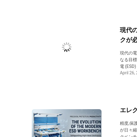
現代の
クが
現代の電
なる目標
電 (E
April 26,
ューショ
めの不可
エレ
精度,保
が日々縮
クベンチ