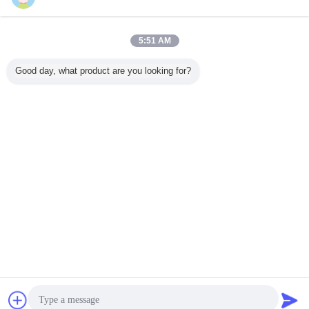
お問い合わせ
SpunlaceのPCB SMTのクリーニングのための
5:51 AM
Nonwovenリント・フリー クリーンルームのペーパ
ー ワイパー
お問い合わせ
Good day, what product are you looking for?
1 / 3
言語を変えて下さい
Japanese
ホーム
|
私達について
|
地図
|
Privacy Policy
デスクトップの眺め
Copyright © 2019 - 2026 Shanghai Herzesd Industrial Co., Ltd.
All rights reserved.
連絡先
見積依頼