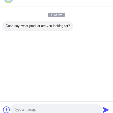
お問い合わせ
ハンドル調節可能な反静的ESDPCBカート 循環のた
6:22 PM
めに 4mm スロット深さ
お問い合わせ
Good day, what product are you looking for?
1 / 4
言語を変えて下さい
Japanese
ホーム
|
私達について
|
地図
|
Privacy Policy
デスクトップの眺め
Copyright © 2019 - 2026 Shanghai Herzesd Industrial Co., Ltd.
All rights reserved.
連絡先
見積依頼