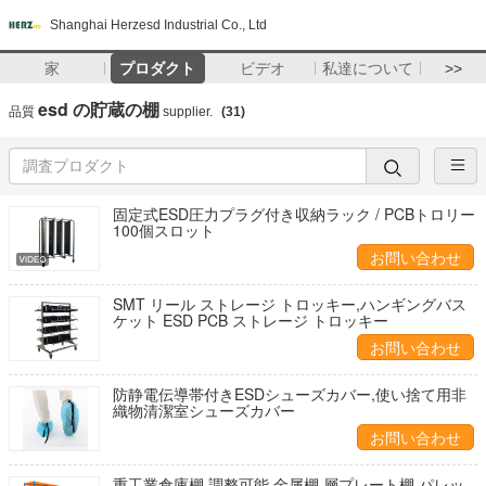
Shanghai Herzesd Industrial Co., Ltd
家
プロダクト
ビデオ
私達について
>>
esd の貯蔵の棚
品質
supplier.
(31)
固定式ESD圧力プラグ付き収納ラック / PCBトロリー
100個スロット
お問い合わせ
SMT リール ストレージ トロッキー,ハンギングバス
ケット ESD PCB ストレージ トロッキー
お問い合わせ
防静電伝導帯付きESDシューズカバー,使い捨て用非
織物清潔室シューズカバー
お問い合わせ
重工業倉庫棚 調整可能 金属棚 層プレート棚 パレッ