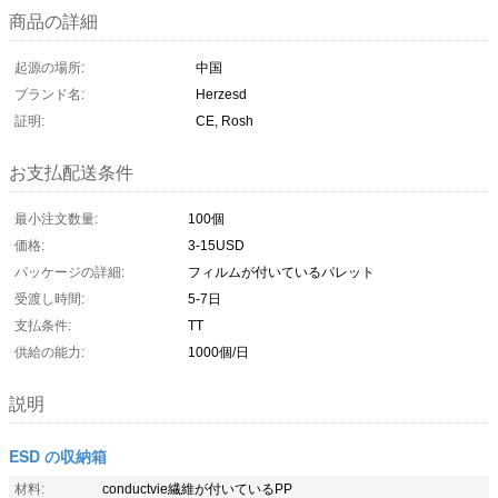
商品の詳細
起源の場所:
中国
ブランド名:
Herzesd
証明:
CE, Rosh
お支払配送条件
最小注文数量:
100個
価格:
3-15USD
パッケージの詳細:
フィルムが付いているパレット
受渡し時間:
5-7日
支払条件:
TT
供給の能力:
1000個/日
説明
ESD の収納箱
材料:
conductvie繊維が付いているPP