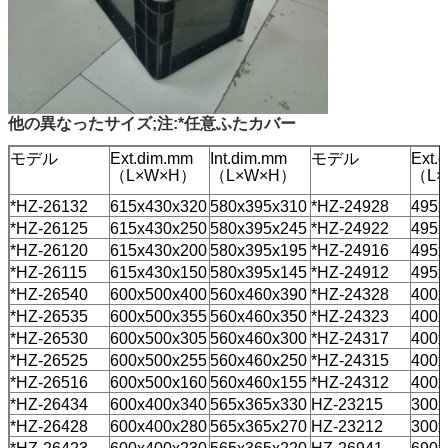
他の異なったサイズ;注:*任意ふたカバー
モデル
Ext.dim.mm
Int.dim.mm
モデル
Ext.
（L×W×H）
（L×W×H）
（L×
*HZ-26132
615x430x320
580x395x310
*HZ-24928
495x
*HZ-26125
615x430x250
580x395x245
*HZ-24922
495x
*HZ-26120
615x430x200
580x395x195
*HZ-24916
495x
*HZ-26115
615x430x150
580x395x145
*HZ-24912
495x
*HZ-26540
600x500x400
560x460x390
*HZ-24328
400x
*HZ-26535
600x500x355
560x460x350
*HZ-24323
400x
*HZ-26530
600x500x305
560x460x300
*HZ-24317
400x
*HZ-26525
600x500x255
560x460x250
*HZ-24315
400x
*HZ-26516
600x500x160
560x460x155
*HZ-24312
400x
*HZ-26434
600x400x340
565x365x330
HZ-23215
300x
*HZ-26428
600x400x280
565x365x270
HZ-23212
300x