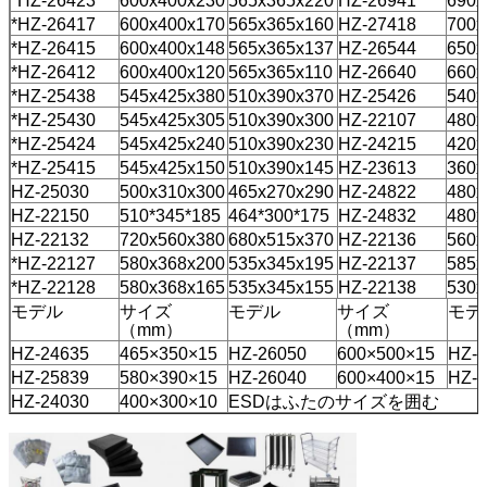
*HZ-26423
600x400x230
565x365x220
HZ-26941
690x
*HZ-26417
600x400x170
565x365x160
HZ-27418
700x
*HZ-26415
600x400x148
565x365x137
HZ-26544
650x
*HZ-26412
600x400x120
565x365x110
HZ-26640
660x
*HZ-25438
545x425x380
510x390x370
HZ-25426
540x
*HZ-25430
545x425x305
510x390x300
HZ-22107
480x
*HZ-25424
545x425x240
510x390x230
HZ-24215
420x
*HZ-25415
545x425x150
510x390x145
HZ-23613
360x
HZ-25030
500x310x300
465x270x290
HZ-24822
480x
HZ-22150
510*345*185
464*300*175
HZ-24832
480x
HZ-22132
720x560x380
680x515x370
HZ-22136
560x
*HZ-22127
580x368x200
535x345x195
HZ-22137
585x
*HZ-22128
580x368x165
535x345x155
HZ-22138
530x
モデル
サイズ
モデル
サイズ
モデ
（mm）
（mm）
HZ-24635
465×350×15
HZ-26050
600×500×15
HZ-2
HZ-25839
580×390×15
HZ-26040
600×400×15
HZ-2
HZ-24030
400×300×10
ESDはふたのサイズを囲む