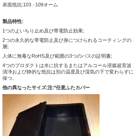
表面抵抗:103 - 109オーム
製品特性:
1つのよいちり止め及び帯電防止効果;
2つの永久的な帯電防止及び身につけられるコーティングの
層;
人体に無毒なRoHS及び範囲の3つのパスの証明書;
4つのプロダクトは水に抗するまたはアルコール溶媒超音波
清浄および静的な抵抗は別の温度及び湿気の下で変わらずに
保つ。
他の異なったサイズ;注:*任意ふたカバー