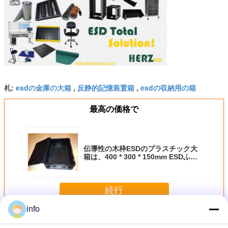
esdの金庫の大箱
反静的記憶装置箱
esdの収納用の箱
札:
,
,
最高の価格で
伝導性の木枠ESDのプラスチック大
箱は、400 * 300 * 150mm ESDふた
が付いている容器を運
続行
info
ESD の収納箱
多く