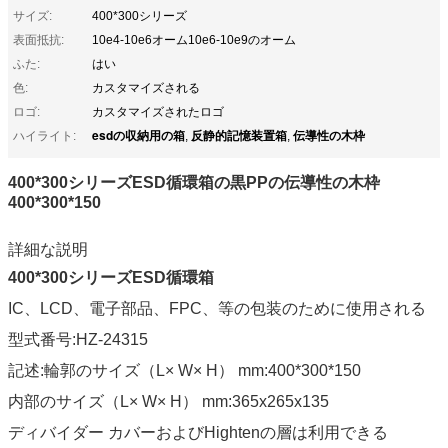
サイズ:
400*300シリーズ
表面抵抗:
10e4-10e6オーム10e6-10e9のオーム
ふた:
はい
色:
カスタマイズされる
ロゴ:
カスタマイズされたロゴ
esdの収納用の箱
反静的記憶装置箱
伝導性の木枠
ハイライト:
,
,
400*300シリーズESD循環箱の黒PPの伝導性の木枠
400*300*150
詳細な説明
400*300シリーズESD循環箱
IC、LCD、電子部品、FPC、等の包装のために使用される
型式番号:HZ-24315
記述:輪郭のサイズ（L× W× H） mm:400*300*150
内部のサイズ（L× W× H） mm:365x265x135
ディバイダー カバーおよびHightenの層は利用できる