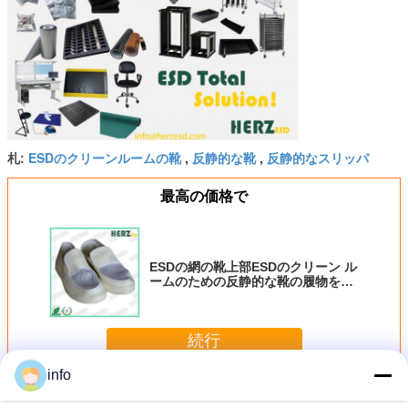
ESDのクリーンルームの靴
反静的な靴
反静的なスリッパ
札:
,
,
最高の価格で
ESDの網の靴上部ESDのクリーン ル
ームのための反静的な靴の履物を安
全靴
続行
info
ESD の安全靴
多く