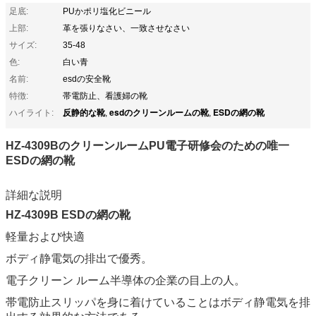
足底:
PUかポリ塩化ビニール
上部:
革を張りなさい、一致させなさい
サイズ:
35-48
色:
白い青
名前:
esdの安全靴
特徴:
帯電防止、看護婦の靴
反静的な靴
esdのクリーンルームの靴
ESDの網の靴
ハイライト:
,
,
HZ-4309BのクリーンルームPU電子研修会のための唯一
ESDの網の靴
詳細な説明
HZ-4309B ESDの網の靴
軽量および快適
ボディ静電気の排出で優秀。
電子クリーン ルーム半導体の企業の目上の人。
帯電防止スリッパを身に着けていることはボディ静電気を排