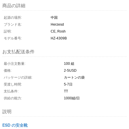
商品の詳細
起源の場所:
中国
ブランド名:
Herzesd
証明:
CE, Rosh
モデル番号:
HZ-4309B
お支払配送条件
最小注文数量:
100 組
価格:
2-5USD
パッケージの詳細:
カートンの袋
受渡し時間:
5-7日
支払条件:
TT
供給の能力:
1000組/日
説明
ESD の安全靴