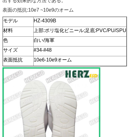
出する効果的な方法である。
表面の抵抗:10e7 ~10e9のオーム
モデル
HZ-4309B
材料
上部:ポリ塩化ビニール;足底:PVC/PU/SPU
色
白い/海軍
サイズ
#34-#48
表面抵抗
10e6-10e9オーム