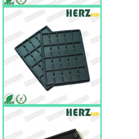
特徴
耐久、多彩で、便利な、再生利用できる、環
境の友好的、防水
サンプル時間
3-5日。設計およびサンプルは無料で提供され
ますが、サンプルを送る費用はあなたによっ
て支払われるべきです。
受渡し時間
あなたの量による7-25days、
パッキング
PEの保護フィルムが付いている輸出カートン
積み出し港
上海
支払
30% T/Tは郵送物の前に、バランスを支払い
ます。あなたの支払がより少しより$1000、
100%の沈殿物をすれば。
利点
あなたのプラスチック包装のプロダクトか
部品の設計を助けて下さい。
OEMの製造業の歓迎、あらゆる形、サイ
ズ、色はあなたの選択に従って利用できま
す。
プロトタイプを提供して下さい。
グループの会社として、私達はあなたのパ
ッケージにグラフィック、見出しカード、
挿入物またはまめカードを提供してもいく
顧客が解決の大ぞろいを得ることを保障し
ます。
内部時間サービス:尋ねる送った、私達が売