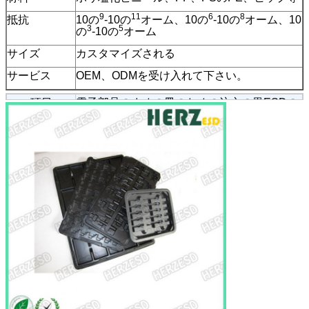
9
11
6
8
抵抗
10の
-10の
オーム、10の
-10の
オーム、10
3
5
の
-10の
オーム
サイズ
カスタマイズされる
サービス
OEM、ODMを受け入れて下さい。
項目
電子部品のまめの皿のための注文の黒ESDの
プラスチック皿
材料
ポリ塩化ビニール、ペット、APET、PP、
PS、ヒップ、群がること、等。
色
色またはフル カラー、CYMKかPantone
サイズ
習慣を受け入れて下さい
様式
表面シール、トラップ、嘲笑、スライド、
皿、クラムシェルおよび相互等
ロゴ
印刷か彫版
表面の処理
光沢のあるラミネーションの無光沢のラミネ
ーションの紫外線コーティングの銀製に押す
こと
印刷
熱い押すことを印刷するオフセット印刷のシ
ルクスクリーン
MOQ
2000PCS