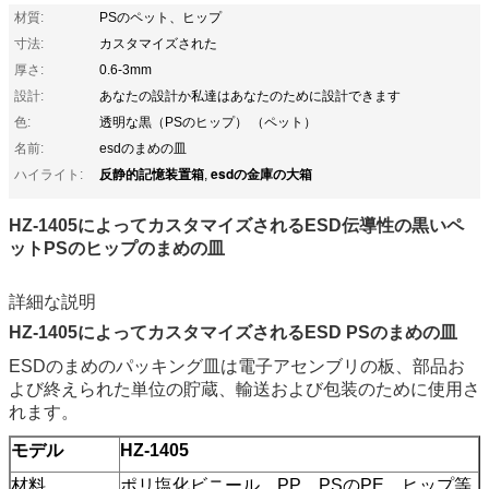
材質:
PSのペット、ヒップ
寸法:
カスタマイズされた
厚さ:
0.6-3mm
設計:
あなたの設計か私達はあなたのために設計できます
色:
透明な黒（PSのヒップ） （ペット）
名前:
esdのまめの皿
反静的記憶装置箱
esdの金庫の大箱
ハイライト:
,
HZ-1405によってカスタマイズされるESD伝導性の黒いペ
ットPSのヒップのまめの皿
詳細な説明
HZ-1405によってカスタマイズされるESD PSのまめの皿
ESDのまめのパッキング皿は電子アセンブリの板、部品お
よび終えられた単位の貯蔵、輸送および包装のために使用さ
れます。
モデル
HZ-1405
材料
ポリ塩化ビニール、PP、PSのPE、ヒップ等