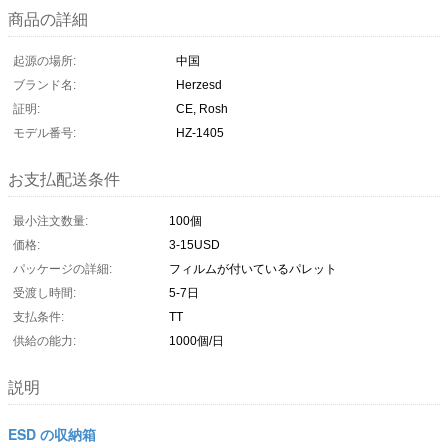
商品の詳細
起源の場所:
中国
ブランド名:
Herzesd
証明:
CE, Rosh
モデル番号:
HZ-1405
お支払配送条件
最小注文数量:
100個
価格:
3-15USD
パッケージの詳細:
フィルムが付いているパレット
受渡し時間:
5-7日
支払条件:
TT
供給の能力:
1000個/日
説明
ESD の収納箱