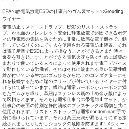
EPAの静電気放電ESDの仕事台のゴム製マットのGrouding
ワイヤー
帯電防止リスト・ストラップ、ESDのリスト・ストラッ
プ、か地面のブレスレット安全に静電放電で起因できるボデ
ィの静電気の集結を防ぐために非常に敏感な電子機器で、動
作しているひくのにです人を使用される帯電防止装置。それ
は電子産業でESDによって損なうことができるとまた時々
爆発を引き起こすことができる電気火花を防ぐために爆薬の
まわりで働いている人々によって使用されます電子デバイス
で動作している労働者。それはそれに編まれる良い伝導性繊
維が付いている生地のゴムひもから地上のコンダクターにそ
れを接続するために端のクリップが付いているワイヤーに付
けられて成っています。繊維は通常カーボンかカーボンに満
ちたゴムから成り、革紐はステンレス鋼の止め金か版によっ
て区切られます。それらは通常仕事台の帯電防止マット、か
仕事台の表面の特別な静的消散のプラスチック積層物と共に
使用されます。リスト・ストラップは通常nondominant手で
身に着けられています。それは高圧充満が漏るようにする接
続されましたりしかしショックの危険を防ぎます1メグオー