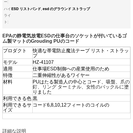
ー:
ESD リストバンド
esd のグラウンド ストラップ
ハイ
,
ライ
ト:
EPAの静電気放電ESDの仕事台のソケットが付いているゴ
ム製マットのGrouding PUのコード
プロダクト
快適な帯電防止魔法テープ リスト・ストラッ
プ
モデル
HZ-41107
適用
仕事場ESD制御への産業使用のため
特徴
二重伸縮性があるワイヤー
材料
PUはたる製造人の中心とコード、
吸盤、爪の
釘、リング ターミナル、女性のバックルに
塗
りました
利用できる色
黒
利用できるサ
コード6,8,10,12フィートのコイルの
イズ
詳細な説明