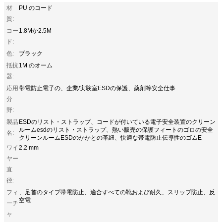
材
PU のコード
質:
コー
1.8Mか2.5M
ド:
色:
ブラック
抵抗
1M のオーム
器:
応用
帯電防止電子の、企業/実験室ESDの保護、薬剤等安全仕事
分
野:
製品
ESDのリスト・ストラップ、コードが付いている電子安全装置のクリーン
ルームesdのリスト・ストラップ、熱い販売の保護フィートのゴロの安全
名:
クリーンルームESDのかかとの革紐、快適な帯電防止伝導性のゴムE
ワイ
2.2 mm
ヤー
直
径:
フィ
、足首のタイプ帯電防止、適合すべての靴および耐久、スリップ防止、反
空電
ーチ
ャ