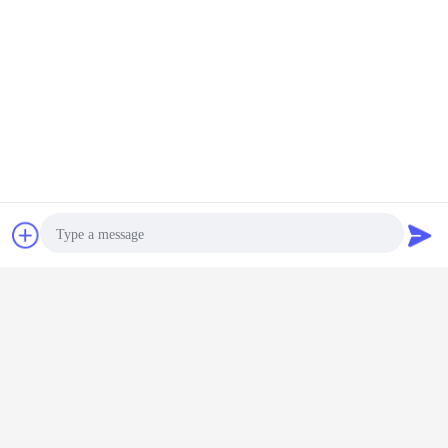
連絡先
見積依頼
Photo
Video Call
反静的リスト ・ ストラップ
ESD リストバンド
札:
,
,
Audio Call
esd のグラウンド ストラップ