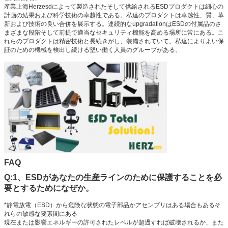
産業上海Herzesdによって製造されたそして供給されるESDプロダクトは細心の
計画の結果および科学技術の卓越性である。私達のプロダクトは卓越性、質、革
新および技術の良い合併を展示する。連続的なupgradationはESDの付属品のさ
まざまな段階そして前提で適当なセキュリティ機能を高める場所に常にある。こ
れらのプロダクトは精密技術と長続きがし、装備されていて。私達によりよい保
証のための機械を検出し続ける堅い働く人員のグループがある。
FAQ
Q:1、ESDがあなたの生産ラインのために保護することを必
要とするためになぜか。
*静電放電（ESD）から危険な状態の電子部品かアセンブリはある場合もあるそ
れらの敏感な要素間にある
現在または影響エネルギーの許可されたレベルが超過すれば破壊されるか、また