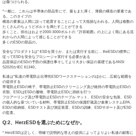
は傷つけられる。
*一般に、これらは半導体の部品常にで、最もまた厚く、薄膜の構造の要素であ
る。このタイプの
構造の要素は人間に誤って処置することによって大抵損なわれる。人間は複数の
たくさんのちょうどボルトを満たすことができる
歩くこと。排出はおよそ2000-3000ボルトの『許容範囲』の上によく既にある流
れからの人間によって感じることができる
多くのESDの部品の。
安全なプロダクト1は* ESDを買うか、または実行する前に… theESDの標準に
従ってESDを安全なプロシージャ実行する必要がある
品質保証のESDの予防の保護仕事そしてより大きい保証の基礎であるANSI
S2020かIEC 61340。
私達は*私達の帯電防止伝導性ESDワークステーションのほかに…広範な範囲を
の提供する
帯電防止ESDの椅子、帯電防止ESDのクリーニング及び維持の帯電防止ESDの
衣類、ESDはESDの履物、帯電防止ESDに蹄鉄を打つ
フロアーリング及び帯電防止ESDのテーブル マット、ESDの安全な包装、ESD
の個人的な基づいている材料、帯電防止ESDの保護貯蔵及び倉庫システムEPA、
ESDの収納箱、ESDテスト及び測定装置、ESDの訓練、ESDサポート及びESD
の監査。
Q:2、HerzESDを選ぶためになぜか。
* HerzESDは正しく、明確で説明的な答えの提供によってよりよい私達の顧客に