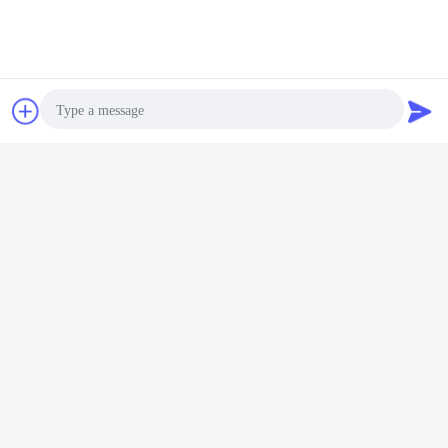
Esd のゴム製のマット
多く
連絡先
見積依頼
疲労マッ
カスタマイズ可能
PVCフォーム
黒色抗疲労マット
ESD PV
き床マット
なESD疲労軽減マ
+PVC表面 デュア
ESD産業用ゴム ワ
マット,抗
ット PVC EVAゴ
ルPVC疲労軽減マ
ークショップ用抗
マット,産
ム 10-30mm
ット ESD疲労軽減
疲労マット 防滑マ
床マ
フロアマット バー
ット
クパターン
言語を変えて下さい
Photo
Japanese
Video Call
Audio Call
ホーム
|
私達について
|
地図
|
Privacy Policy
デスクトップの眺め
Copyright © 2019 - 2026 Shanghai Herzesd Industrial Co., Ltd.
All rights reserved.