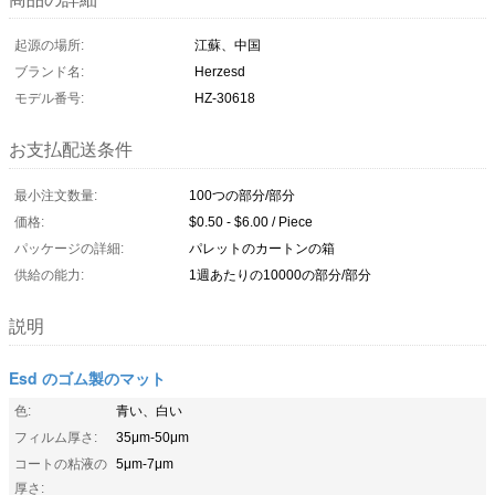
起源の場所:
江蘇、中国
ブランド名:
Herzesd
モデル番号:
HZ-30618
お支払配送条件
最小注文数量:
100つの部分/部分
価格:
$0.50 - $6.00 / Piece
パッケージの詳細:
パレットのカートンの箱
供給の能力:
1週あたりの10000の部分/部分
説明
Esd のゴム製のマット
色:
青い、白い
フィルム厚さ:
35μm-50μm
コートの粘液の
5μm-7μm
厚さ: