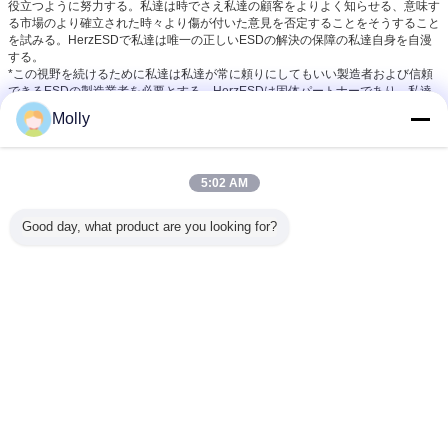
役立つように努力する。私達は時でさえ私達の顧客をよりよく知らせる、意味す
る市場のより確立された時々より傷が付いた意見を否定することをそうすること
を試みる。HerzESDで私達は唯一の正しいESDの解決の保障の私達自身を自漫
する。
*この視野を続けるために私達は私達が常に頼りにしてもいい製造者および信頼
できるESDの製造業者を必要とする。HerzESDは固体パートナーであり、私達
の国際的なパートナーとともに、私達は静電気に取り組み、制御することの可能
Molly
な改善か新しい解決に関して強く、用心深くとどまる。
5:02 AM
ESD の反疲労のマット
反静的な床のマット
esd 安全マット
札:
,
,
Good day, what product are you looking for?
最高の価格で
Peelable 45X90cm 35um付着力の
浄化ESDのゴム製 マット
続行