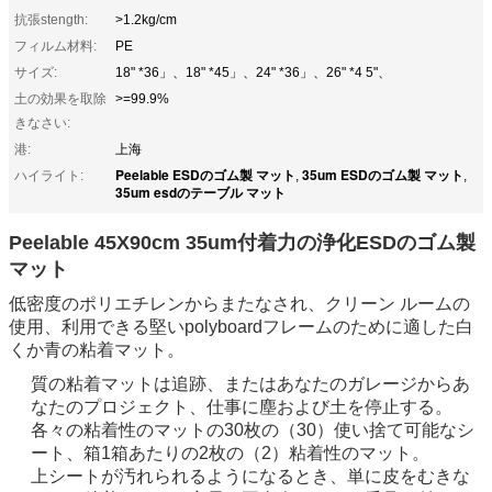
抗張stength:
>1.2kg/cm
フィルム材料:
PE
サイズ:
18" *36」、18" *45」、24" *36」、26" *4 5"、
土の効果を取除
>=99.9%
きなさい:
港:
上海
Peelable ESDのゴム製 マット
35um ESDのゴム製 マット
ハイライト:
,
,
35um esdのテーブル マット
Peelable 45X90cm 35um付着力の浄化ESDのゴム製
マット
低密度のポリエチレンからまたなされ、クリーン ルームの
使用、利用できる堅いpolyboardフレームのために適した白
くか青の粘着マット。
質の粘着マットは追跡、またはあなたのガレージからあ
なたのプロジェクト、仕事に塵および土を停止する。
各々の粘着性のマットの30枚の（30）使い捨て可能なシ
ート、箱1箱あたりの2枚の（2）粘着性のマット。
上シートが汚れられるようになるとき、単に皮をむきな