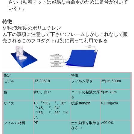
さい（粘着マットは容易な再命令のために番号が付いて
いる）。
特徴:
材料:低密度のポリエチレン
以下の事項に注意して下さい:フレームしかしこれなしで販
売されるこのプロダクトは別に買って利用できる
指定
特徴
モデル
HZ-30618
フィルム厚さ
35μm-50μm
色
青い、白い
コートの粘液の厚
5μm-7μm
さ
サイズ
18' 『*36』 『、18"
抗張stength
>1.2kg/cm
『*45』 『、24"
『*36』 『、26" 『*4
5''、
フィルム材料
PE
土の効果を取除き
≥99.9%
なさい