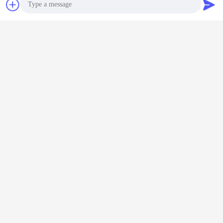
連絡先
見積依頼
Photo
Video Call
会社情報
Audio Call
産業上海Herzesdによって製造されたそして供給されるESDプロダク
トは細心の計画の結果および科学技術の卓越性である。私達のプロ
ダクトは卓越性、質、革新および技術の良い合併を展示する。連続
的なupgradationはESDの付属品のさまざまな段階そして前提で適当
なセキュリティ機能を高める場所に常にある。これらのプロダクト
は精密技術と長続きがし、装備されていて。私達によりよい保証の
ための機械を検出し続ける堅い働く人員のグループがある。