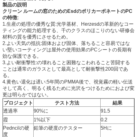
製品の説明
クリーン ルームの窓のためのEsdのポリカーボネートのPC
の特徴:
1.生産の処理の優秀な質:光学基材、Herzesdの革新的なコー
ティングの能力処理する、千のクラスのほこりのない研修会
材料の質を優秀にさせるため。
2.よい天気の抵抗:固体および固体、落ちること容易ではな
い堅いコーティングは屋外の使用効果のPCシートの長期有
効な保護できる。
3.よい耐衝撃性:の壊れること困難なこわれること苦闘する
ことは通常のガラスとして最高として耐衝撃性200回であ
る。
4.黄色い退化は遅い:5年間のPMMA後で、視覚霧の軽い伝送
そして高く、明るく残るために光沢をつけるためにおよび変
更は明らかではない。
プロジェクト
テスト方法
結果
透過率
90%に
91.5
霞
1%以下
0.2
Pedncilの硬
鉛筆の硬度のテスター
5Hに
度