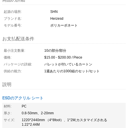
起源の場所:
SHN
ブランド名:
Herzesd
モデル番号:
ポリカーボネート
お支払配送条件
最小注文数量:
10の部分/部分
価格:
$15.00 - $200.00 / Piece
パッケージの詳細:
パレットが付いているカートン
供給の能力:
1週あたりの1000組のセット/セット
説明
ESDのアクリル シート
材料:
PC
厚さ:
0.8-50mm、2-20mm
サイズ:
1220*2440mm （4*8foot）、1*2M;カスタマイズされる
1.22*2.44M