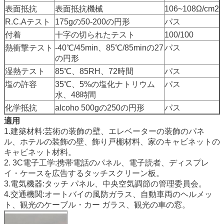
表面抵抗
表面抵抗機械
106~108Ω/cm2
R.C.Aテスト
175gの50-200の円形
パス
付着
十字の切られたテスト
100/100
熱衝撃テスト
-40℃/45min、85℃/85minの27
パス
の円形
湿熱テスト
85℃、85RH、72時間
パス
塩の許容
35℃、5%の塩化ナトリウム
パス
水、48時間
化学抵抗
alcoho 500gの250の円形
パス
適用
1.建築材料:芸術の装飾の壁、エレベーターの装飾のパネ
ル、ホテルの装飾の壁、飾り戸棚材料、家のキャビネットの
キャビネット材料。
2. 3C電子工学:携帯電話のパネル、電子読者、ディスプレ
イ・ケースを広告するタッチスクリーン板。
3.電気機器:タッチ パネル、中央空気調節の管理委員会。
4.交通機関:オートバイの風防ガラス、自動車両のヘルメッ
ト、観光のケーブル・カー ガラス、観光の車の窓。