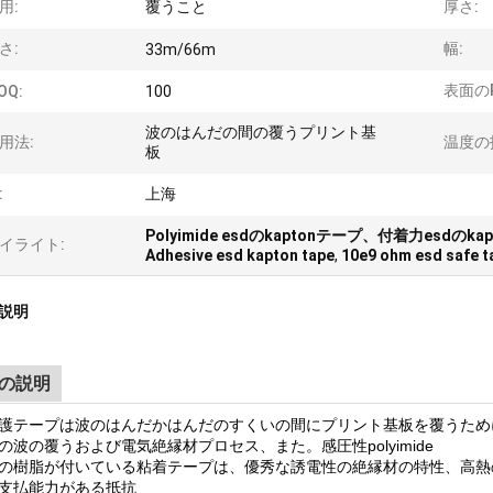
用:
覆うこと
厚さ:
さ:
幅:
33m/66m
表面のre
OQ:
100
波のはんだの間の覆うプリント基
用法:
温度の
板
:
上海
Polyimide esdのkaptonテープ、付着力esd
イライト:
Adhesive esd kapton tape
,
10e9 ohm esd safe t
説明
の説明
護テープは波のはんだかはんだのすくいの間にプリント基板を覆うため
の波の覆うおよび電気絶縁材プロセス、また。感圧性polyimide
の樹脂が付いている粘着テープは、優秀な誘電性の絶縁材の特性、高熱
支払能力がある抵抗