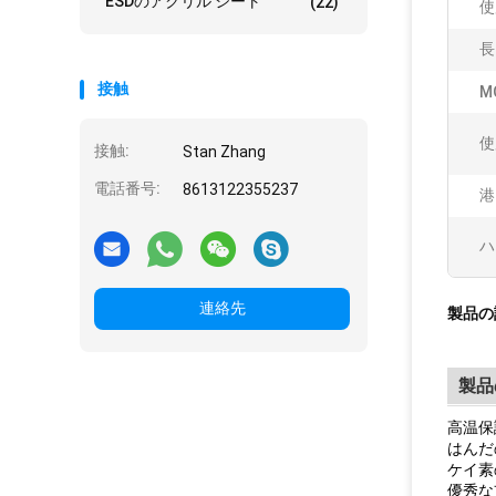
ESDのアクリル シート
(22)
使
長
接触
M
使
接触:
Stan Zhang
電話番号:
8613122355237
港
ハ
連絡先
製品の
製品
高温保
はんだ
ケイ素
優秀な