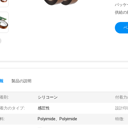
パッケ
供給の
ベ
報
製品の説明
着剤:
シリコーン
付着力
着力のタイプ:
感圧性
設計印
料:
Polyimide、Polyimide
特徴: