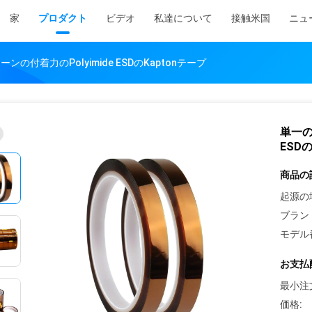
家
プロダクト
ビデオ
私達について
接触米国
ニュ
の付着力のPolyimide ESDのKaptonテープ
単一の
ESDの
商品の
起源の
ブラン
モデル
お支払
最小注
価格: