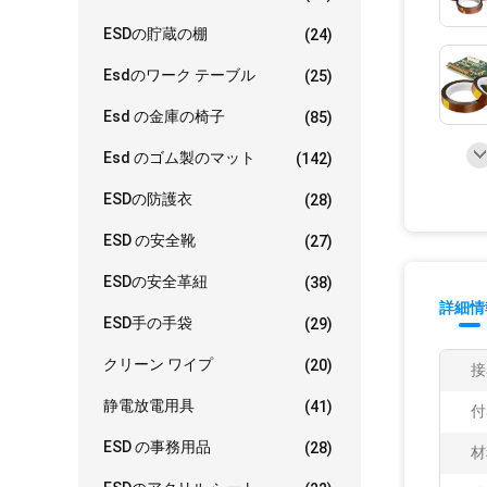
ESDの貯蔵の棚
(24)
Esdのワーク テーブル
(25)
Esd の金庫の椅子
(85)
Esd のゴム製のマット
(142)
ESDの防護衣
(28)
ESD の安全靴
(27)
ESDの安全革紐
(38)
詳細情
ESD手の手袋
(29)
クリーン ワイプ
(20)
接
静電放電用具
(41)
付
ESD の事務用品
(28)
材