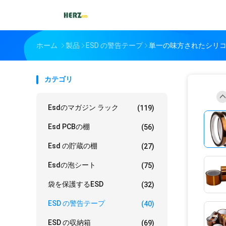
ホーム
製品
ESD の警告テープ
単一の味方されたシリコーン
カテゴリ
Esdのマガジン ラック
(119)
Esd PCBの棚
(56)
Esd の貯蔵の棚
(27)
Esdの泡シート
(75)
袋を保護するESD
(32)
ESD の警告テープ
(40)
ESD の収納箱
(69)