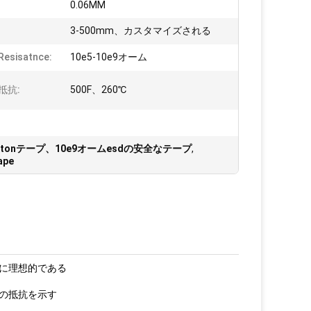
0.06MM
3-500mm、カスタマイズされる
sisatnce:
10e5-10e9オーム
抵抗:
500F、260℃
のkaptonテープ、10e9オームesdの安全なテープ
,
ape
に理想的である
の抵抗を示す