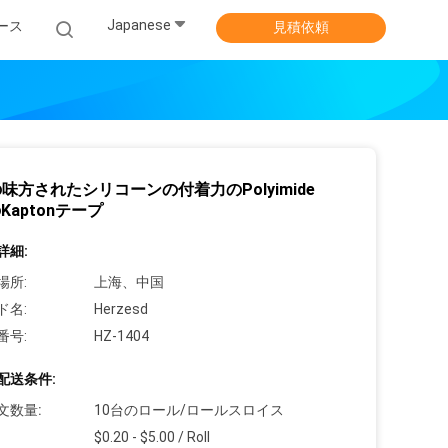
Japanese
ース
見積依頼
味方されたシリコーンの付着力のPolyimide
Kaptonテープ
詳細:
場所:
上海、中国
ド名:
Herzesd
番号:
HZ-1404
配送条件:
文数量:
10台のロール/ロールスロイス
$0.20 - $5.00 / Roll