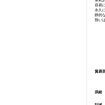
摩耗
容易に
永久
静的
熱い
貿易
供給
記述