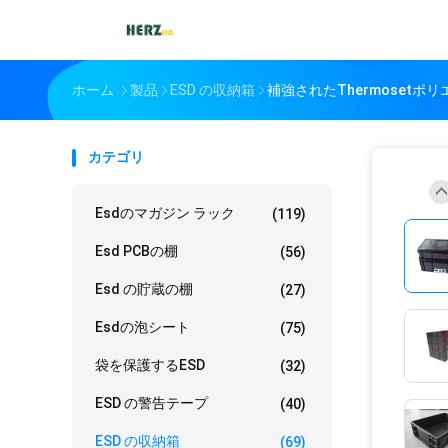
ホーム
製品
ESD の収納箱
補強されたThermosetポリ
カテゴリ
Esdのマガジン ラック
(119)
Esd PCBの棚
(56)
Esd の貯蔵の棚
(27)
Esdの泡シート
(75)
袋を保護するESD
(32)
ESD の警告テープ
(40)
ESD の収納箱
(69)