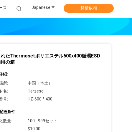
Japanese
ース
見積依頼
れたThermosetポリエステル600x400循環ESD
納用の箱
詳細:
場所:
中国（本土）
ド名:
Herzesd
番号:
HZ-600 * 400
配送条件:
文数量:
100 - 999セット
$10.00