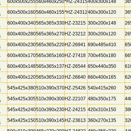
600x500x255
560x460x250
*HZ-24315
400x300x148
36
5
600x500x160
560x460x155
*HZ-24312
400x300x120
36
6
600x400x340
565x365x330
HZ-23215
300x200x148
26
4
600x400x280
565x365x270
HZ-23212
300x200x120
26
8
600x400x230
565x365x220
HZ-26941
690x485x410
65
3
600x400x170
565x365x160
HZ-27418
700x450x180
66
7
600x400x148
565x365x137
HZ-26544
650x440x350
61
5
600x400x120
565x365x110
HZ-26640
660x400x165
62
2
545x425x380
510x390x370
HZ-25426
540x415x260
50
8
545x425x305
510x390x300
HZ-22107
480x350x175
44
0
545x425x240
510x390x230
HZ-24215
420x310x150
38
4
545x425x150
510x390x145
HZ-23613
360x270x135
32
5