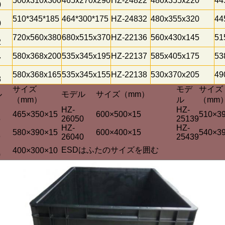
500x310x300
465x270x290
HZ-24822
480x355x220
44
0
510*345*185
464*300*175
HZ-24832
480x355x320
44
0
720x560x380
680x515x370
HZ-22136
560x430x145
51
2
580x368x200
535x345x195
HZ-22137
585x405x175
53
7
580x368x165
535x345x155
HZ-22138
530x370x205
49
8
サイズ
モデ
サイズ
ル
モデル
サイズ（mm）
（mm）
ル
（mm
HZ-
HZ-
465×350×15
600×500×15
510×3
5
26050
25139
HZ-
HZ-
580×390×15
600×400×15
540×3
9
26040
25439
ESDはふたのサイズを囲む
400×300×10
0