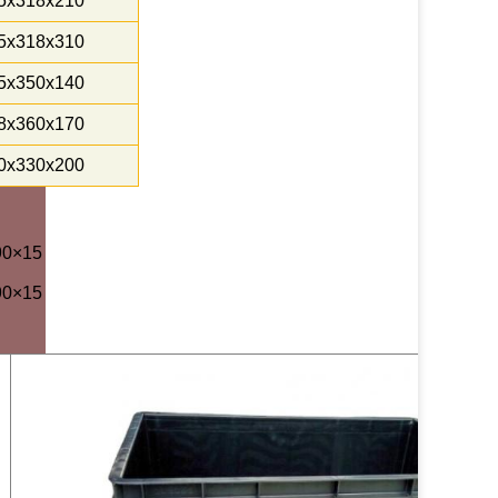
5x318x210
5x318x310
5x350x140
8x360x170
0x330x200
）
90×15
90×15