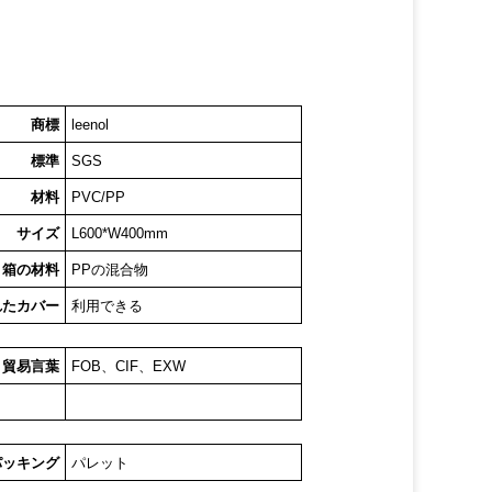
商標
leenol
標準
SGS
材料
PVC/PP
サイズ
L600*W400mm
箱の材料
PPの混合物
れたカバー
利用できる
貿易言葉
FOB、CIF、EXW
パッキング
パレット