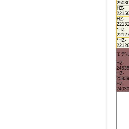
2503
HZ-
2215
HZ-
2213
*HZ-
2212
*HZ-
2212
モデ
HZ-
2463
HZ-
2583
HZ-
2403