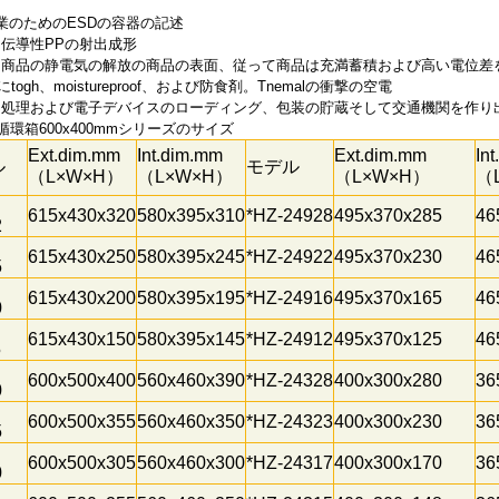
業のためのESDの容器の記述
料:伝導性PPの射出成形
特性:商品の静電気の解放の商品の表面、従って商品は充満蓄積および高い電位
際にtogh、moistureproof、および防食剤。Tnemalの衝撃の空電
使用:処理および電子デバイスのローディング、包装の貯蔵そして交通機関を作
循環箱600x400mmシリーズのサイズ
Ext.dim.mm
Int.dim.mm
Ext.dim.mm
In
ル
モデル
（L×W×H）
（L×W×H）
（L×W×H）
（
615x430x320
580x395x310
*HZ-24928
495x370x285
46
2
615x430x250
580x395x245
*HZ-24922
495x370x230
46
5
615x430x200
580x395x195
*HZ-24916
495x370x165
46
0
615x430x150
580x395x145
*HZ-24912
495x370x125
46
5
600x500x400
560x460x390
*HZ-24328
400x300x280
36
0
600x500x355
560x460x350
*HZ-24323
400x300x230
36
5
600x500x305
560x460x300
*HZ-24317
400x300x170
36
0