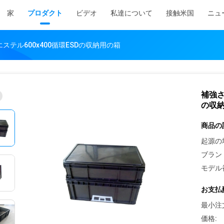
家
プロダクト
ビデオ
私達について
接触米国
ニュ
エステル600x400循環ESDの収納用の箱
補強さ
の収
商品の
起源の
ブラン
モデル
お支払
最小注
価格: