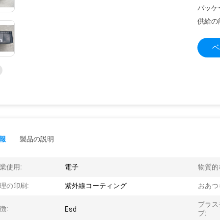
パッケ
供給の
ベ
報
製品の説明
業使用:
電子
物質的
理の印刷:
紫外線コーティング
おあつ
プラス
徴:
Esd
プ: