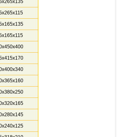
5x265x135
5x265x115
5x165x135
5x165x115
0x450x400
5x415x170
0x400x340
0x365x160
0x380x250
0x320x165
0x280x145
0x240x125