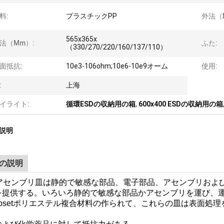
料:
プラスチックPP
外法（
565x365x
法（mm）:
ふた:
（330/270/220/160/137/110）
面抵抗:
10e3-106ohm;10e6-10e9オーム
使用:
:
上海
イライト:
循環ESDの収納用の箱
,
600x400 ESDの収納用の箱
説明
の説明
Dアセンブリ皿は静的で敏感な部品、電子部品、アセンブリおよ
を提供する。いろいろ静的で敏感な部品かアセンブリを運び、
rmosetポリエステル複合材料の作られて、これらの皿は表面処