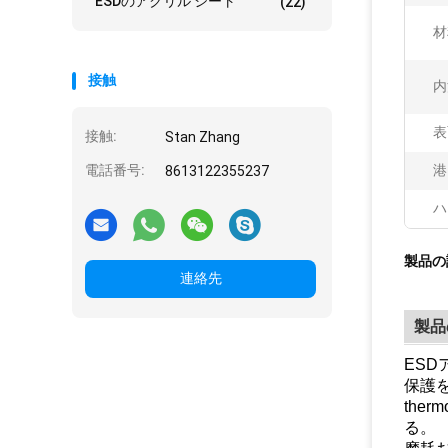
ESDのアクリル シート
(22)
材
接触
内
表
接触:
Stan Zhang
電話番号:
港
8613122355237
ハ
製品の
連絡先
製品
ES
保護
the
る。