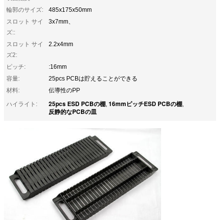
輪郭のサイズ:
485x175x50mm
スロット サイ
3x7mm、
ズ::
スロット サイ
2.2x4mm
ズ2:
ピッチ:
:16mm
容量:
25pcs PCBは貯えることができる
材料:
伝導性のPP
25pcs ESD PCBの棚
16mmピッチESD PCBの棚
ハイライト:
,
,
反静的なPCBの皿