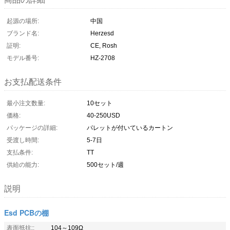
起源の場所:
中国
ブランド名:
Herzesd
証明:
CE, Rosh
モデル番号:
HZ-2708
お支払配送条件
最小注文数量:
10セット
価格:
40-250USD
パッケージの詳細:
パレットが付いているカートン
受渡し時間:
5-7日
支払条件:
TT
供給の能力:
500セット/週
説明
Esd PCBの棚
表面抵抗::
104～109Ω