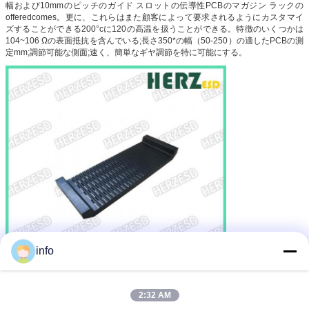
幅および10mmのピッチのガイド スロットの伝導性PCBのマガジン ラックの
offeredcomes。更に、これらはまた顧客によって要求されるようにカスタマイ
ズすることができる200°cに120の高温を扱うことができる。特徴のいくつかは
104~106 Ωの表面抵抗を含んでいる;長さ350*の幅（50-250）の適したPCBの測
定mm;調節可能な側面;速く、簡単なギヤ調節を特に可能にする。
info
2:32 AM