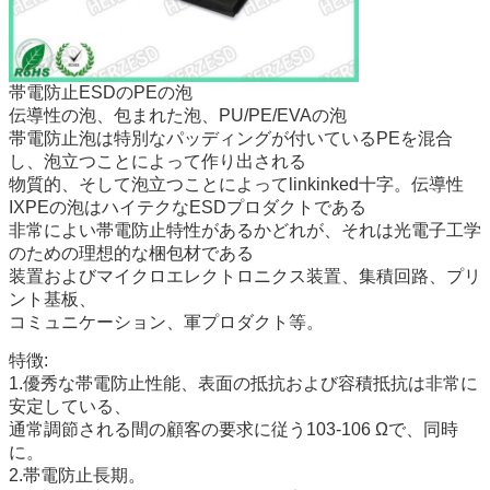
帯電防止ESDのPEの泡
伝導性の泡、包まれた泡、PU/PE/EVAの泡
帯電防止泡は特別なパッディングが付いているPEを混合
し、泡立つことによって作り出される
物質的、そして泡立つことによってlinkinked十字。伝導性
IXPEの泡はハイテクなESDプロダクトである
非常によい帯電防止特性があるかどれが、それは光電子工学
のための理想的な梱包材である
装置およびマイクロエレクトロニクス装置、集積回路、プリ
ント基板、
コミュニケーション、軍プロダクト等。
特徴:
1.優秀な帯電防止性能、表面の抵抗および容積抵抗は非常に
安定している、
通常調節される間の顧客の要求に従う103-106 Ωで、同時
に。
2.帯電防止長期。