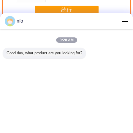
続行
info
Esdの泡シート
多く
9:28 AM
Good day, what product are you looking for?
A 発泡 抗
OEM 静電梱包
ESD導電性フォー
導電性ESDフォー
帯電防止E
 導電性発
25kg/M3 ESD導電
ム 静電気防止フォ
ムシート 高密度
ッキング
ル 抗衝撃
性フォームスポン
ームシート 高密度
静電気防止EVAフ
撃性ESD 
 梱包
ジ
梱包フォーム 難燃
ォーム 梱包材 PU
ァ/IXPEはD
性EVA、XPEフォ
IXPEフォームロー
高い挿入
ームロール
ル カスタム仕様
言語を変えて下さい
Japanese
ホーム
|
私達について
|
地図
|
Privacy Policy
デスクトップの眺め