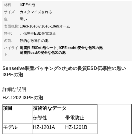
材料:
IXPEの泡
サイズ:
カスタマイズされる
色:
黒い
表面抵抗:
10e3-10e6か10e6-10e9オーム
特性:
、伝導性ESD帯電防止
名前:
静的な散逸性の泡
耐震性 ESDの泡シート
IXPE esdの安全な包装の泡
ハイライ
,
,
耐震性esdの安全な包装の泡
ト:
Sensetive装置パッキングのための良質ESD伝導性の黒い
IXPEの泡
詳細な説明
HZ-1202 IXPEの泡
項目
技術的なデータ
伝導性
帯電防止
モデル
HZ-1201A
HZ-1201B