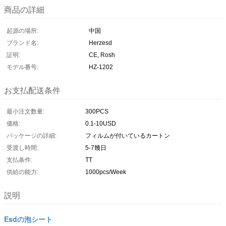
商品の詳細
起源の場所:
中国
ブランド名:
Herzesd
証明:
CE, Rosh
モデル番号:
HZ-1202
お支払配送条件
最小注文数量:
300PCS
価格:
0.1-10USD
パッケージの詳細:
フィルムが付いているカートン
受渡し時間:
5-7幾日
支払条件:
TT
供給の能力:
1000pcs/Week
説明
Esdの泡シート