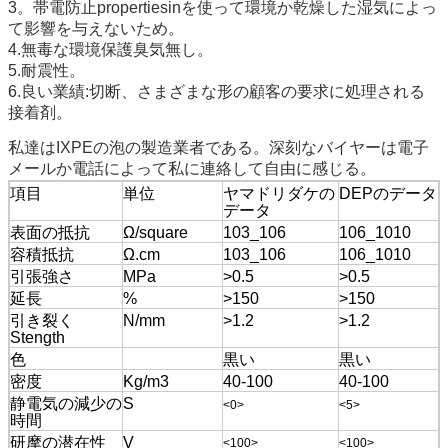
3。帯電防止propertiesinを使って環境か乾燥した湿気によっ
て影響を与えないため。
4.無毒な環境保護臭気無し。
5.耐震性。
6.良い業績:切断、さまざまな形の顧客の要求に処理される
接着剤。
私達はIXPEの泡の製造業者である。深刻なバイヤーは電子
メールか電話によって私に連絡して自由に感じる。
項目
単位
ヤマドリダケの
DEPのデータ
データ
表面の抵抗
Ω/square
103_106
106_1010
容積抵抗
Ω.cm
103_106
106_1010
引張強さ
MPa
>0.5
>0.5
延長
%
>150
>150
引き裂く
N/mm
>1.2
>1.2
Stength
色
黒い
黒い
密度
Kg/m3
40-100
40-100
静電気の減少の
S
<0>
<5>
時間
研摩の潜在性
V
<100>
<100>