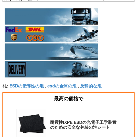
ESDの伝導性の泡
esdの金庫の泡
反静的な泡
札:
,
,
最高の価格で
耐震性IXPE ESDの光電子工学装置
のための安全な包装の泡シート