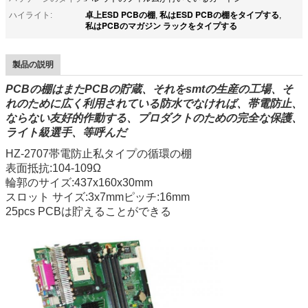
卓上ESD PCBの棚
私はESD PCBの棚をタイプする
ハイライト:
,
,
私はPCBのマガジン ラックをタイプする
製品の説明
PCBの棚はまたPCBの貯蔵、それをsmtの生産の工場、そ
れのために広く利用されている防水でなければ、帯電防止、
ならない友好的作動する、プロダクトのための完全な保護、
ライト級選手、等呼んだ
HZ-2707帯電防止私タイプの循環の棚
表面抵抗:104-109Ω
輪郭のサイズ:437x160x30mm
スロット サイズ:3x7mmピッチ:16mm
25pcs PCBは貯えることができる