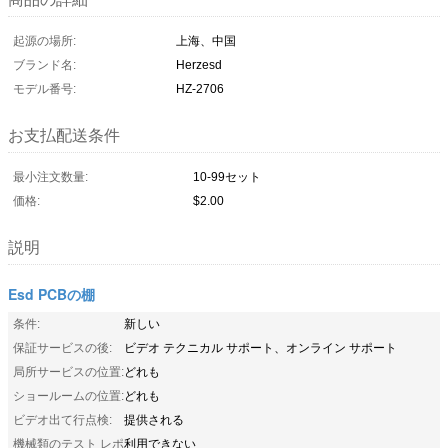
起源の場所:
上海、中国
ブランド名:
Herzesd
モデル番号:
HZ-2706
お支払配送条件
最小注文数量:
10-99セット
価格:
$2.00
説明
Esd PCBの棚
条件:
新しい
保証サービスの後:
ビデオ テクニカル サポート、オンライン サポート
局所サービスの位置:
どれも
ショールームの位置:
どれも
ビデオ出て行点検:
提供される
機械類のテスト レポ
利用できない