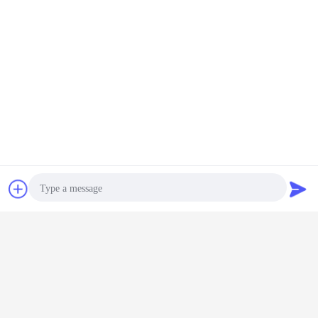
Esd PCBの棚
多く
SD プラ
異なるサイズ Esd
産業用アンチ静的
反静止回路板ラッ
反静止性E
PCBトレ
PCB 収納 流通ラ
循環収納 プラスチ
ク ESD PCBスト
スチックP
ホルダー
ック 黒 プラスチ
ック用トレイ 貯蔵
レージラック ESD
イPCB
ック 静止性防止
ESD循環ラック
挿入ラック PCBホ
ESD 流通ラック
ルダー
棚
言語を変えて下さい
Japanese
連絡先
見積依頼
ホーム
|
私達について
|
地図
|
Privacy Policy
デスクトップの眺め
Photo
Copyright © 2019 - 2026 Shanghai Herzesd Industrial Co., Ltd.
All rights reserved.
Video Call