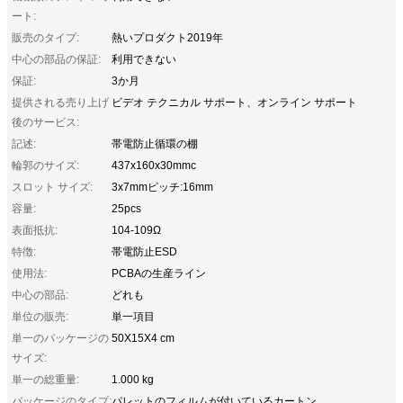
ート:
販売のタイプ:
熱いプロダクト2019年
中心の部品の保証:
利用できない
保証:
3か月
提供される売り上げ
ビデオ テクニカル サポート、オンライン サポート
後のサービス:
記述:
帯電防止循環の棚
輪郭のサイズ:
437x160x30mmc
スロット サイズ:
3x7mmピッチ:16mm
容量:
25pcs
表面抵抗:
104-109Ω
特徴:
帯電防止ESD
使用法:
PCBAの生産ライン
中心の部品:
どれも
単位の販売:
単一項目
単一のパッケージの
50X15X4 cm
サイズ:
単一の総重量:
1.000 kg
パッケージのタイプ:
パレットのフィルムが付いているカートン