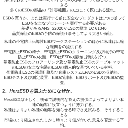
きる
多くのESDの部品の『許容範囲』の上によく既にある流れ。
ESDを買うか、または実行する前に安全なプロダクトは1つに従って
ESDを安全なプロシージャ実行する必要がある
基礎があるANSI S2020かESDの標準IEC 61340
品質保証のESDの予防の保護仕事そしてより大きい保証。
私達の帯電防止伝導性ESDワークステーションのほかに私達は広範
な範囲をの提供する
帯電防止ESDの椅子、帯電防止ESDのクリーニング及び維持の帯電
防止ESDの衣類、ESDはESDの履物に蹄鉄を打つ、
帯電防止ESDのフロアーリング及び帯電防止ESDのテーブル マット
のESDの安全な包装のESDの個人的な基づいている材料、
帯電防止ESDの保護貯蔵及び倉庫システムEPAのESDの収納箱、
ESDテスト及び測定装置、ESDの訓練、ESDサポート及びESDの監
査。
2、
HerzESDを
選ぶためになぜか。
HerzESDは
正しく、明確で説明的な答えの提供によってよりよい私
達の顧客に役立つように努力する。
私達はよりよい私達の顧客を知らせる時でさえ試みる、そうするこ
とを
市場のより確立されたしかし時々より傷が付いた意見を否定する平
均。