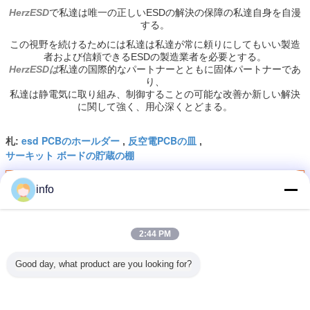
HerzESD
で
私達は唯一の正しいESDの解決の保障の私達自身を自漫
する。
この視野を続けるためには私達は私達が常に頼りにしてもいい製造
者および信頼できるESDの製造業者を必要とする。
HerzESDは
私達の国際的なパートナーとともに固体パートナーであ
り、
私達は静電気に取り組み、制御することの可能な改善か新しい解決
に関して強く、用心深くとどまる。
esd PCBのホールダー
反空電PCBの皿
札:
,
,
サーキット ボードの貯蔵の棚
最高の価格で
info
2:44 PM
反静的なIのタイプ16MMピッチ卓上
ESD PCBの棚
Good day, what product are you looking for?
続行