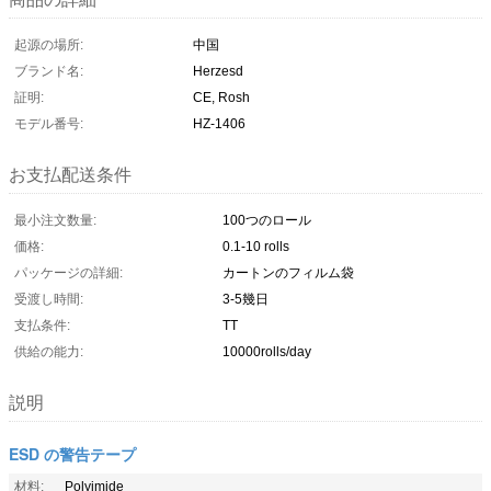
起源の場所:
中国
ブランド名:
Herzesd
証明:
CE, Rosh
モデル番号:
HZ-1406
お支払配送条件
最小注文数量:
100つのロール
価格:
0.1-10 rolls
パッケージの詳細:
カートンのフィルム袋
受渡し時間:
3-5幾日
支払条件:
TT
供給の能力:
10000rolls/day
説明
ESD の警告テープ
材料:
Polyimide