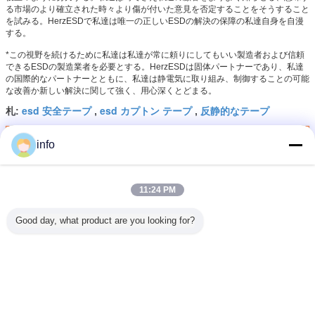
る市場のより確立された時々より傷が付いた意見を否定することをそうすること
を試みる。HerzESDで私達は唯一の正しいESDの解決の保障の私達自身を自漫
する。
*この視野を続けるために私達は私達が常に頼りにしてもいい製造者および信頼
できるESDの製造業者を必要とする。HerzESDは固体パートナーであり、私達
の国際的なパートナーとともに、私達は静電気に取り組み、制御することの可能
な改善か新しい解決に関して強く、用心深くとどまる。
esd 安全テープ
esd カプトン テープ
反静的なテープ
札:
,
,
最高の価格で
info
11:24 PM
金の高温のための粘着テープを覆う
反静的なPolyimide PCB
Good day, what product are you looking for?
続行
ESD の警告テープ
多く