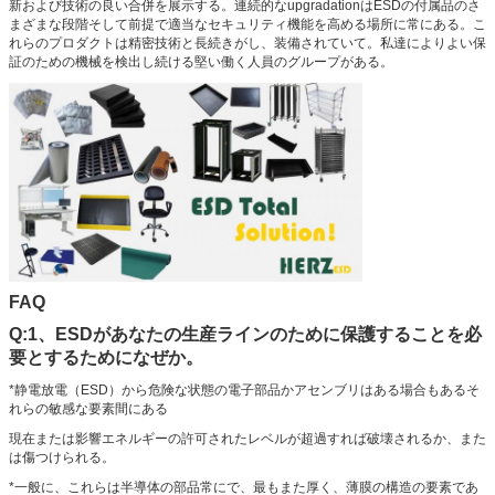
新および技術の良い合併を展示する。連続的なupgradationはESDの付属品のさ
まざまな段階そして前提で適当なセキュリティ機能を高める場所に常にある。こ
れらのプロダクトは精密技術と長続きがし、装備されていて。私達によりよい保
証のための機械を検出し続ける堅い働く人員のグループがある。
FAQ
Q:1、ESDがあなたの生産ラインのために保護することを必
要とするためになぜか。
*静電放電（ESD）から危険な状態の電子部品かアセンブリはある場合もあるそ
れらの敏感な要素間にある
現在または影響エネルギーの許可されたレベルが超過すれば破壊されるか、また
は傷つけられる。
*一般に、これらは半導体の部品常にで、最もまた厚く、薄膜の構造の要素であ