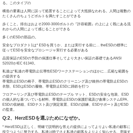
る。このタイプの
構造の要素は人間に誤って処置することによって大抵損なわれる。人間は複数の
たくさんのちょうどボルトを満たすことができる
歩くこと。排出はおよそ2000-3000ボルトの『許容範囲』の上によく既にある流
れからの人間によって感じることができる
多くのESDの部品の。
安全なプロダクト1は* ESDを買うか、または実行する前に… theESDの標準に
従ってESDを安全なプロシージャ実行する必要がある
品質保証のESDの予防の保護仕事そしてより大きい保証の基礎であるANSI
S2020かIEC 61340。
私達は*私達の帯電防止伝導性ESDワークステーションのほかに…広範な範囲を
の提供する
帯電防止ESDの椅子、帯電防止ESDのクリーニング及び維持の帯電防止ESDの
衣類、ESDはESDの履物、帯電防止ESDに蹄鉄を打つ
フロアーリング及び帯電防止ESDのテーブル マット、ESDの安全な包装、ESD
の個人的な基づいている材料、帯電防止ESDの保護貯蔵及び倉庫システムEPA、
ESDの収納箱、ESDテスト及び測定装置、ESDの訓練、ESDサポート及びESD
の監査。
Q:2、HerzESDを選ぶためになぜか。
* HerzESDは正しく、明確で説明的な答えの提供によってよりよい私達の顧客に
役立つように努力する。私達は時でさえ私達の顧客をよりよく知らせる、意味す