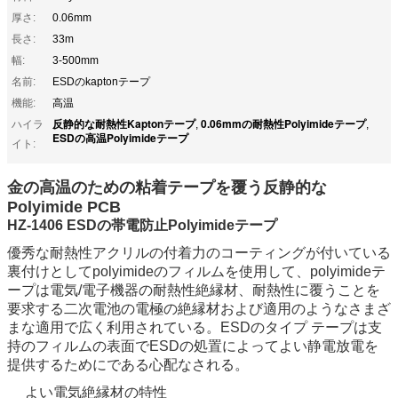
厚さ:
0.06mm
長さ:
33m
幅:
3-500mm
名前:
ESDのkaptonテープ
機能:
高温
反静的な耐熱性Kaptonテープ
0.06mmの耐熱性Polyimideテープ
ハイラ
,
,
ESDの高温Polyimideテープ
イト:
金の高温のための粘着テープを覆う反静的な
Polyimide PCB
HZ-1406 ESDの帯電防止Polyimideテープ
優秀な耐熱性アクリルの付着力のコーティングが付いている
裏付けとしてpolyimideのフィルムを使用して、polyimideテ
ープは電気/電子機器の耐熱性絶縁材、耐熱性に覆うことを
要求する二次電池の電極の絶縁材および適用のようなさまざ
まな適用で広く利用されている。ESDのタイプ テープは支
持のフィルムの表面でESDの処置によってよい静電放電を
提供するためにである心配なされる。
よい電気絶縁材の特性