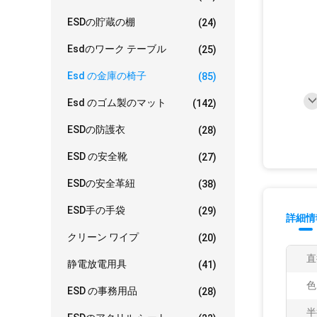
ESDの貯蔵の棚
(24)
Esdのワーク テーブル
(25)
Esd の金庫の椅子
(85)
Esd のゴム製のマット
(142)
ESDの防護衣
(28)
ESD の安全靴
(27)
ESDの安全革紐
(38)
ESD手の手袋
(29)
詳細情
クリーン ワイプ
(20)
直
静電放電用具
(41)
色
ESD の事務用品
(28)
半