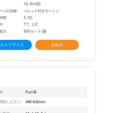
15-70 USD
ージの詳細:
パレット付きカートン
時間:
5-7日
件:
TT、L/C
能力:
500 セット/週
ストプライス
連絡先
料:
Puの革
調節しなさい:
440-600mm