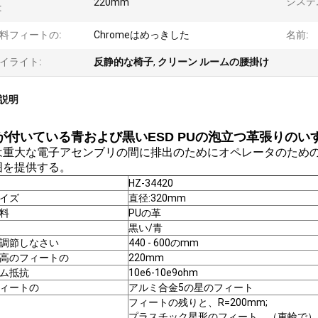
システ
220mm
:
料フィートの:
Chromeはめっきした
名前:
イライト:
反静的な椅子
,
クリーン ルームの腰掛け
説明
が付いている青および黒いESD PUの泡立つ革張りのい
は重大な電子アセンブリの間に排出のためにオペレータのための
囲を提供する。
HZ-34420
イズ
直径:320mm
料
PUの革
黒い/青
調節しなさい
440 - 600のmm
高のフィートの
220mm
ム抵抗
10e6-10e9ohm
ィートの
アルミ合金5の星のフィート
フィートの残りと、R=200mm;
プラスチック星形のフィート、（車輪で）