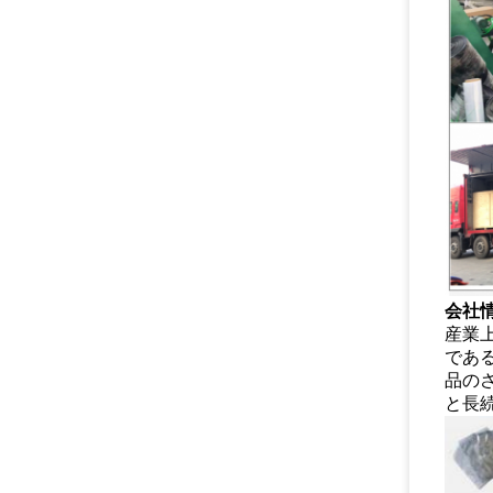
会社
産業
である
品の
と長