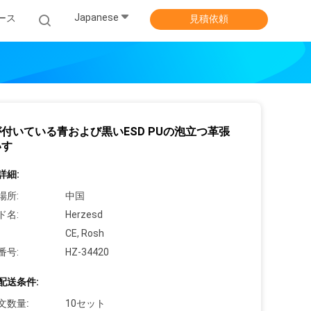
Japanese
ース
見積依頼
付いている青および黒いESD PUの泡立つ革張
いす
詳細:
場所:
中国
ド名:
Herzesd
CE, Rosh
番号:
HZ-34420
配送条件:
文数量:
10セット