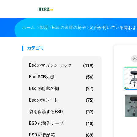
ホーム
製品
Esd の金庫の椅子
足台が付いている青および
カテゴリ
Esdのマガジン ラック
(119)
Esd PCBの棚
(56)
Esd の貯蔵の棚
(27)
Esdの泡シート
(75)
袋を保護するESD
(32)
ESD の警告テープ
(40)
ESD の収納箱
(69)