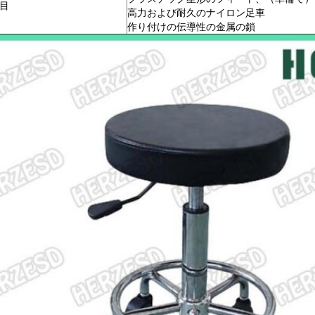
目
高力および耐久のナイロン足車
作り付けの伝導性の金属の鎖