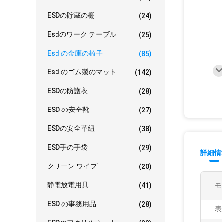
ESDの貯蔵の棚
(24)
Esdのワーク テーブル
(25)
Esd の金庫の椅子
(85)
Esd のゴム製のマット
(142)
ESDの防護衣
(28)
ESD の安全靴
(27)
ESDの安全革紐
(38)
ESD手の手袋
(29)
詳細情
クリーン ワイプ
(20)
静電放電用具
(41)
モ
ESD の事務用品
(28)
表