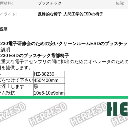
席材料:
プラスチック
名前:
イライト:
反静的な椅子
,
人間工学的ESDの椅子
説明
38230電子研修会のための安いクリーンルームESDのプラスチ
な説明
38230 ESDのプラスチック背部椅子
は重大な電子アセンブリの間に排出のためにオペレータのための
囲を提供します。
ル
HZ-38230
ズをつけて下さい
450*400mm
は浮上します
黒
テム抵抗
10e6-10e9ohm