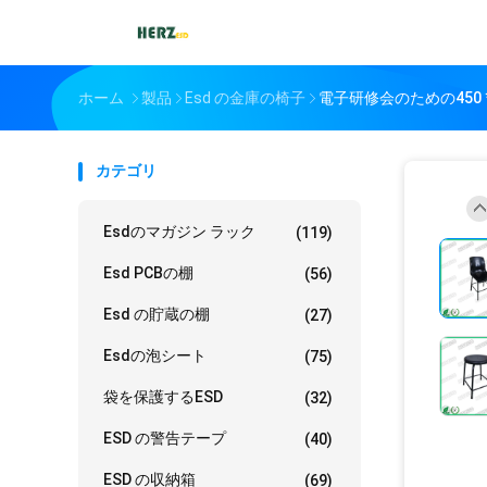
ホーム
製品
Esd の金庫の椅子
電子研修会のための450 
カテゴリ
Esdのマガジン ラック
(119)
Esd PCBの棚
(56)
Esd の貯蔵の棚
(27)
Esdの泡シート
(75)
袋を保護するESD
(32)
ESD の警告テープ
(40)
ESD の収納箱
(69)