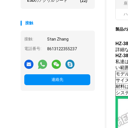
ESDのアクリル シート
(22)
座
ハ
接触
製品の
接触:
Stan Zhang
HZ-
電話番号:
8613122355237
詳細
HZ-
私達
い範
モデ
連絡先
サイ
材料
シス