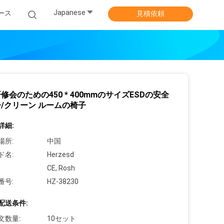
Japanese
ース
見積依頼
修会のための450 * 400mmのサイズESDの安全
/クリーン ルームの椅子
詳細:
場所:
中国
ド名:
Herzesd
CE, Rosh
番号:
HZ-38230
配送条件:
文数量:
10セット