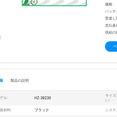
価格:
パッケ
受渡し
支払条
供給の
ベ
報
製品の説明
サイズ
デル:
HZ-38230
い:
面材料:
ブラック
システ