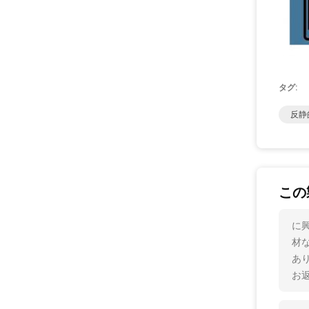
タグ:
反静
この
に興
材
あ
お