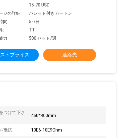
15-70 USD
ージの詳細:
パレット付きカートン
時間:
5-7日
件:
TT
能力:
500 セット/週
ストプライス
連絡先
をつけて下さ
450*400mm
ム抵抗:
10E6-10E9Ohm