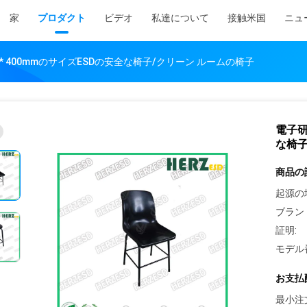
家
プロダクト
ビデオ
私達について
接触米国
ニュ
* 400mmのサイズESDの安全な椅子/クリーン ルームの椅子
電子研
な椅子
商品の
起源の
ブラン
証明:
モデル
お支払
最小注