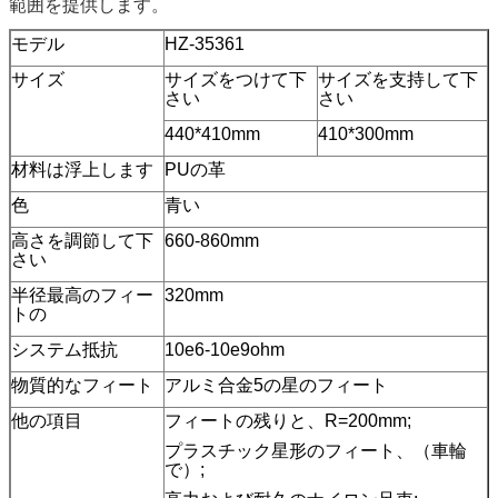
範囲を提供します。
モデル
HZ-35361
サイズ
サイズをつけて下
サイズを支持して下
さい
さい
440*410mm
410*300mm
材料は浮上します
PUの革
色
青い
高さを調節して下
660-860mm
さい
半径最高のフィー
320mm
トの
システム抵抗
10e6-10e9ohm
物質的なフィート
アルミ合金5の星のフィート
他の項目
フィートの残りと、R=200mm;
プラスチック星形のフィート、（車輪
で）;