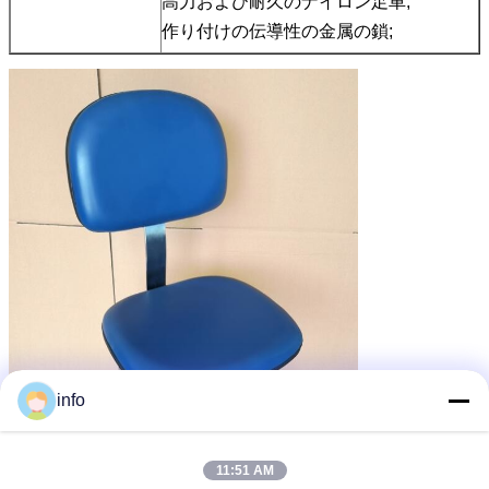
高力および耐久のナイロン足車;
作り付けの伝導性の金属の鎖;
info
11:51 AM