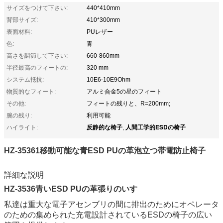
サイズをつけて下さい:
440*410mm
背部サイズ:
410*300mm
表面材料:
PUレザー
色:
青
高さを調節して下さい:
660-860mm
半径最高のフィートの:
320 mm
システム抵抗:
10E6-10E9Ohm
物質的なフィート:
アルミ合金5の星のフィート
その他:
フィートの残りと、R=200mm;
腕の残り:
利用可能
反静的な椅子
人間工学的ESDの椅子
ハイライト:
,
HZ-35361移動可能な青ESD PUの革泡立つ帯電防止椅子
詳細な説明
HZ-3536青いESD PUの革張りのいす
私達は重大な電子アセンブリの間に排出のためにオペレータ
のための集められた充電設計されているESDの椅子の広い